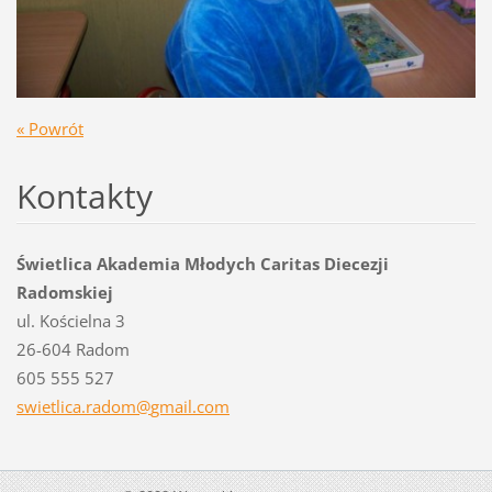
« Powrót
Kontakty
Świetlica Akademia Młodych Caritas Diecezji
Radomskiej
ul. Kościelna 3
26-604 Radom
605 555 527
swietlic
a.radom@
gmail.co
m