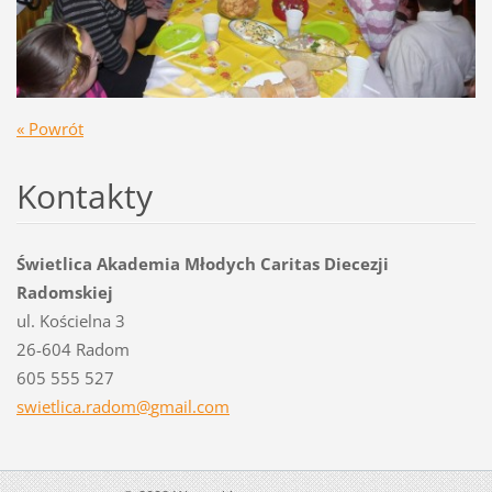
« Powrót
Kontakty
Świetlica Akademia Młodych Caritas Diecezji
Radomskiej
ul. Kościelna 3
26-604 Radom
605 555 527
swietlic
a.radom@
gmail.co
m