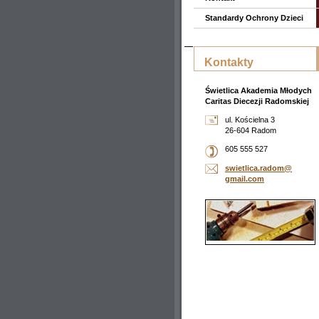
Standardy Ochrony Dzieci
Kontakty
Świetlica Akademia Młodych
Caritas Diecezji Radomskiej
ul. Kościelna 3
26-604 Radom
605 555 527
swietlic
a.radom@
gmail.co
m