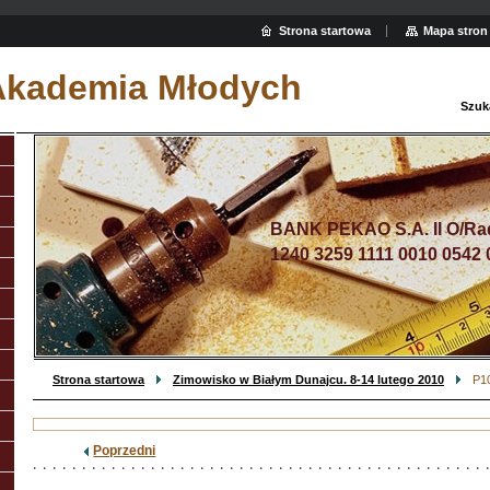
Strona startowa
Mapa stron
 Akademia Młodych
Szuk
BANK PEKAO S.A. II O/R
1240 3259 1111 0010 0542 
Strona startowa
Zimowisko w Białym Dunajcu. 8-14 lutego 2010
P1
Poprzedni