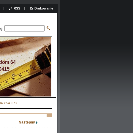
RSS
Drukowanie
aj:
adom 64
0415
040854.JPG
Następny